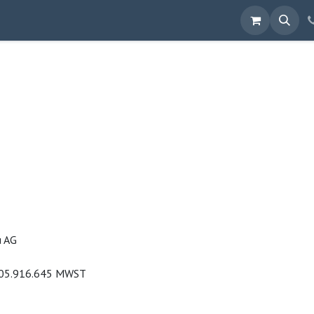
us
Shop
u AG
105.916.645 MWST