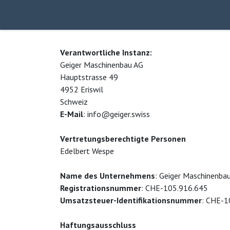
Skip to Content
Home
Über uns
Products
Contact 
Verantwortliche Instanz:
Geiger Maschinenbau AG
Hauptstrasse 49
4952 Eriswil
Schweiz
E-Mail
: info@geiger.swiss
Vertretungsberechtigte Personen
Edelbert Wespe
Name des Unternehmens
: Geiger Maschinenba
Registrationsnummer
: CHE-105.916.645
Umsatzsteuer-Identifikationsnummer
: CHE-
Haftungsausschluss