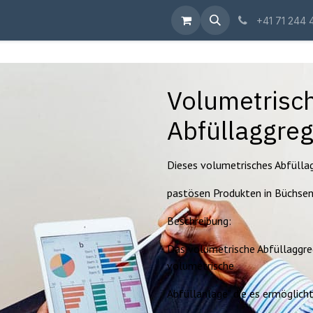
Shop
+41 71 244 
Volumetrisch
Abfüllaggre
Dieses volumetrisches Abfüllag
pastösen Produkten in Büchsen
Beschreibung:
Das volumetrische Abfüllaggre
volumetrische
Abfüllanlage" die es ermöglicht