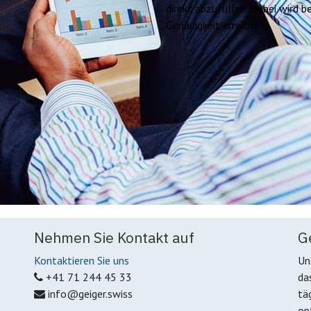
direkt abzufüllen. Dabei wird 
Genauigkeit erreicht.
Nehmen Sie Kontakt auf
G
Kontaktieren Sie uns
Un
+41 71 244 45 33
da
info@geiger.swiss
tä
op