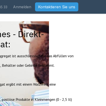
Anmelden
Kontaktieren Sie uns
45 33
es - Direkt-
gat:
gregat ist ausschliesslich für das Abfüllen von
, Behälter oder Gebinde bestimmt.
gat ergibt mit einem Walzwerk eine
, pastöse Produkte in Kleinmengen (0 - 2,5 lt)