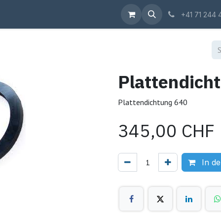
Shop
+41 71 244 
Plattendich
Plattendichtung 640
345,00
CHF
In d