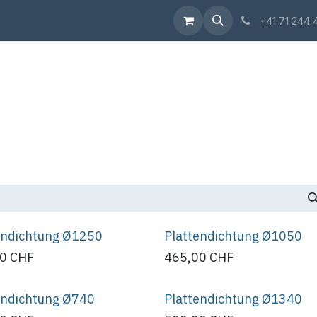
Shop
+41 71 244 
endichtung Ø1250
Plattendichtung Ø1050
00
CHF
465,00
CHF
endichtung Ø740
Plattendichtung Ø1340