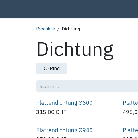
Zum Inhalt springen
Home
Über uns
Produkte
Kontakt
Produkte
Dichtung
Dichtung
O-Ring
Plattendichtung Ø600
Platt
315,00
CHF
495,
Plattendichtung Ø940
Platt