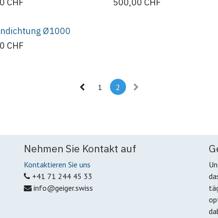
00
CHF
500,00
CHF
endichtung Ø1000
00
CHF
1
2
Nehmen Sie Kontakt auf
G
Kontaktieren Sie uns
Un
+41 71 244 45 33
da
info@geiger.swiss
tä
op
da