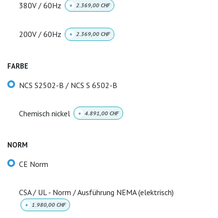
380V / 60Hz
+
2.369,00
CHF
200V / 60Hz
+
2.369,00
CHF
FARBE
NCS S2502-B / NCS S 6502-B
Chemisch nickel
+
4.891,00
CHF
NORM
CE Norm
CSA / UL - Norm / Ausführung NEMA (elektrisch)
+
1.980,00
CHF