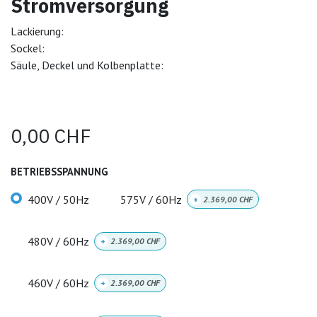
Stromversorgung
Lackierung:
Sockel:
Säule, Deckel und Kolbenplatte:
0,00
CHF
BETRIEBSSPANNUNG
400V / 50Hz
575V / 60Hz
+
2.369,00
CHF
480V / 60Hz
+
2.369,00
CHF
460V / 60Hz
+
2.369,00
CHF