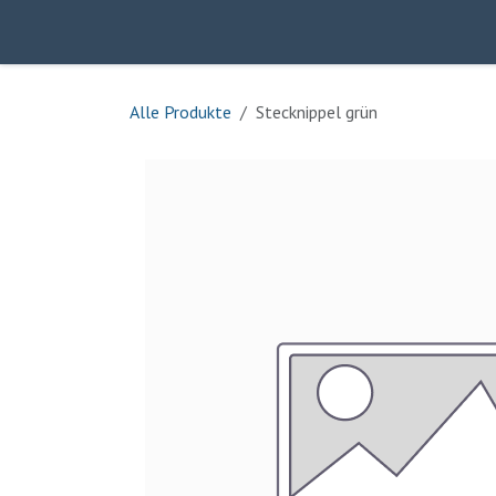
Zum Inhalt springen
Home
Über uns
Produkte
Kontakt
Alle Produkte
Stecknippel grün