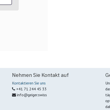
Nehmen Sie Kontakt auf
G
Kontaktieren Sie uns
Un
+41 71 244 45 33
da
info@geiger.swiss
tä
op
da