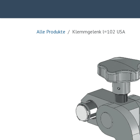
Zum Inhalt springen
Home
Über uns
Produkte
Kontakt
Alle Produkte
Klemmgelenk l=102 USA