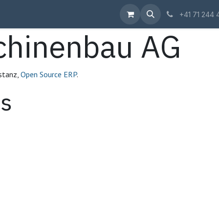
Shop
+41 71 244 
chinenbau AG
stanz,
Open Source ERP
.
ps