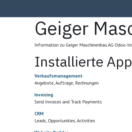
Zum Inhalt springen
Home
Über uns
Produkte
Kontakt
Geiger Mas
Information zu Geiger Maschinenbau AG Odoo-In
Installierte Ap
Verkaufsmanagement
Angebote, Aufträge, Rechnungen
Invoicing
Send Invoices and Track Payments
CRM
Leads, Opportunities, Activities